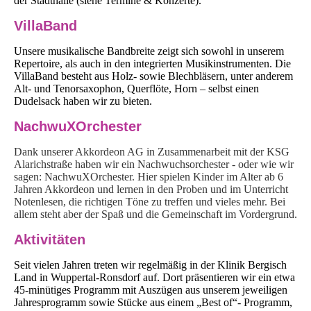
der Stadthalle (siehe Termine & Konzerte).
VillaBand
Unsere musikalische Bandbreite zeigt sich sowohl in unserem
Repertoire, als auch in den integrierten Musikinstrumenten. Die
VillaBand besteht aus Holz- sowie Blechbläsern, unter anderem
Alt- und Tenorsaxophon, Querflöte, Horn – selbst einen
Dudelsack haben wir zu bieten.
NachwuXOrchester
Dank unserer Akkordeon AG in Zusammenarbeit mit der KSG
Alarichstraße haben wir ein Nachwuchsorchester - oder wie wir
sagen: NachwuXOrchester. Hier spielen Kinder im Alter ab 6
Jahren Akkordeon und lernen in den Proben und im Unterricht
Notenlesen, die richtigen Töne zu treffen und vieles mehr. Bei
allem steht aber der Spaß und die Gemeinschaft im Vordergrund.
Aktivitäten
Seit vielen Jahren treten wir regelmäßig in der Klinik Bergisch
Land in Wuppertal-Ronsdorf auf. Dort präsentieren wir ein etwa
45-minütiges Programm mit Auszügen aus unserem jeweiligen
Jahresprogramm sowie Stücke aus einem „Best of“- Programm,